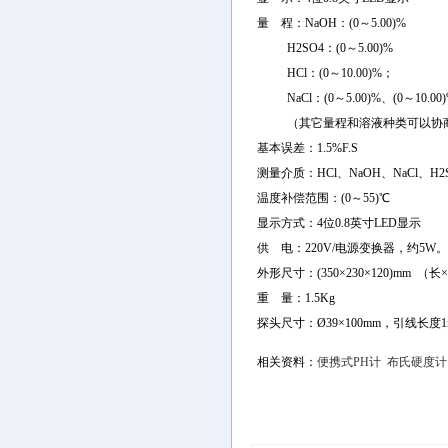
量 程：NaOH：(0～5.00)%
H2SO4：(0～5.00)%
HCl：(0～10.00)%；
NaCl：(0～5.00)%、(0～10.00)
（其它量程和溶液种类可以协商
基本误差：1.5%F.S
测量介质：HCl、NaOH、NaCl、H
温度补偿范围：(0～55)℃
显示方式：4位0.8英寸LED显示
供 电：220V/电源变换器，约5W
外形尺寸：(350×230×120)mm （长
重 量：1.5Kg
探头尺寸：Ø39×100mm，引线长度1
相关资料：
便携式PH计
布氏硬度计