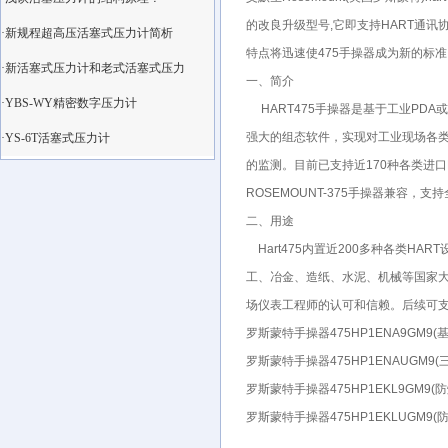
的改良升级型号,它即支持HART通
·新规程超高压活塞式压力计简析
特点将迅速使475手操器成为新的标准
·新活塞式压力计和老式活塞式压力
一、简介
·YBS-WY精密数字压力计
HART475手操器是基于工业PDA
强大的组态软件，实现对工业现场各类
·YS-6T活塞式压力计
的监测。目前已支持近170种各类进
ROSEMOUNT-375手操器兼容
二、用途
Hart475内置近200多种各类H
工、冶金、造纸、水泥、机械等国家
场仪表工程师的认可和信赖。后续可支
罗斯蒙特手操器475HP1ENA9GM9(
罗斯蒙特手操器475HP1ENAUGM9(
罗斯蒙特手操器475HP1EKL9GM9(防
罗斯蒙特手操器475HP1EKLUGM9(