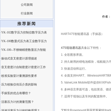
公司新闻
行业新闻
作者：l
推荐新闻
·YK-102数字压力控制仪数字压力表
HART475智能通讯器（手操器）
·YK-100数显式压力表工业数字压力
475现场通讯器
具备以下特性：
·YK-100--不锈钢精密数显压力智能
1. 全彩图形界面。
·振动式音叉密度计原理描述
2. 持久耐用的锂电池模块，续航能
·音叉密度计自制密度计密度计工作
3. 快速启动和运行。
4. 全面支持HART、WirelessHAR
·校准实验室计量溯源性要求
5. ValveLink Mobile软件提供针
·压力校验仪传压介质的影响
6. 多种语言界面可选，包括英语、
·手操泵的优点有哪些？
7. 适用于现场以及车间的配套附件。
·活塞压力计的测量范围？
艾默生Rosemount(美国罗斯蒙特)h
·浅谈活塞压力计的结构原理？