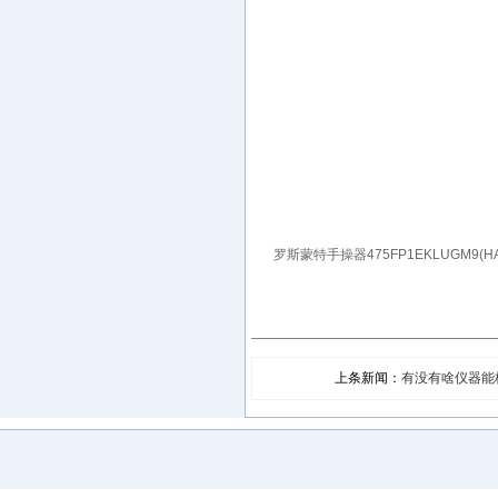
罗斯蒙特手操器475FP1EKLUGM9(HA
上条新闻：
有没有啥仪器能