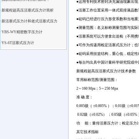
●运用专利技术密封决无漏油现象出现
·新规程超高压活塞式压力计简析
●活塞工作位置采用一体式双排液晶
●砝码已经进行压力形变系数和当地重
·新活塞式压力计和老式活塞式压力
●测量范围：名义标称测量范围与实际
·YBS-WY精密数字压力计
●活塞系统可以方便拿出送检（不用携
·YS-6T活塞式压力计
●可作为传递用检定活塞式压力计；也可
●砝码采用挂篮结构，重心低，稳定性
●每台均出具中国计量科学研究院或中
新规程超高压活塞式压力计技术参数
常用标称范围/测量范围：
2～160 Mpa；5～250 Mpa
准 确 度：
0.005级（ ±0.005% ）；0.01级（±0.
0.02级（±0.02%） ；0.05级（±0.05%
功 能：量传活塞压力计；检定压力
其它技术指标