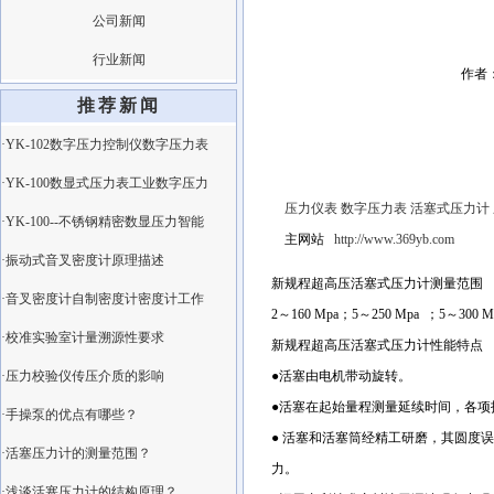
公司新闻
行业新闻
作者：
推荐新闻
·YK-102数字压力控制仪数字压力表
·YK-100数显式压力表工业数字压力
压力仪表
数字压力表
活塞式压力计
·YK-100--不锈钢精密数显压力智能
主网站
http://www.369yb.com
·振动式音叉密度计原理描述
新规程超高压活塞式压力计测量范围
·音叉密度计自制密度计密度计工作
2～160 Mpa；5～250 Mpa ；5～30
·校准实验室计量溯源性要求
新规程超高压活塞式压力计性能特点
·压力校验仪传压介质的影响
●活塞由电机带动旋转。
●活塞在起始量程测量延续时间，各项指标完
·手操泵的优点有哪些？
● 活塞和活塞筒经精工研磨，其圆度
·活塞压力计的测量范围？
力。
·浅谈活塞压力计的结构原理？