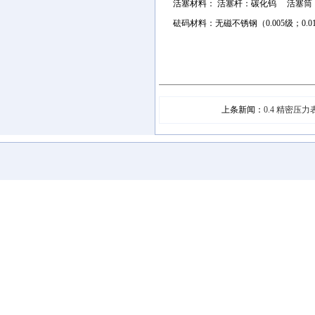
活塞材料： 活塞杆：碳化钨 活塞筒
砝码材料：无磁不锈钢（0.005级；0.01
上条新闻：
0.4 精密压